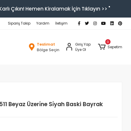
arlı Çıkın! Hemen Kiralamak İçin Tıklayın >> "
Sipariş Takip
Yardım
İletişim
0
Teslimat
Giriş Yap
Sepetim
Bölge Seçin
Üye Ol
11 Beyaz Üzeri̇ne Si̇yah Baski Bayrak