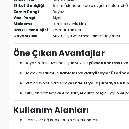
Etiket Genişliği
6 mm (standart kablo uygulamaları içi
Zemin Rengi
Beyaz
Yazı Rengi
Siyah
Malzeme
Laminasyonlu film
Baskı Teknolojisi
Termal transfer
Dayanıklılık
Suya, ısıya ve kimyasallara dayanıklı
Öne Çıkan Avantajlar
Beyaz zemin üzerine siyah yazı ile
yüksek kontrast ve 
Bayrak tasarımı ile
kablolar ve dar yüzeyler üzerin
Laminasyonlu yapısı sayesinde
suya, aşınmaya ve kim
Ofis, laboratuvar ve endüstriyel kullanım için uygun ve p
Kullanım Alanları
Elektrik ve ağ kablolarının etiketlenmesi