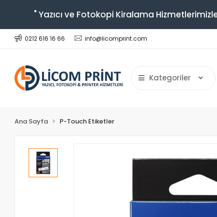
" Yazıcı ve Fotokopi Kiralama Hizmetlerimizle
0212 616 16 66
info@licomprint.com
Kategoriler
Ana Sayfa
P-Touch Etiketler