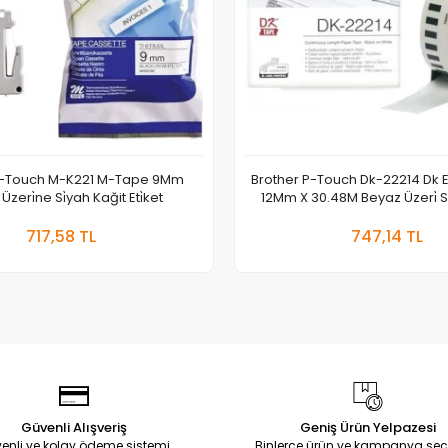
P-Touch M-K221 M-Tape 9Mm
Brother P-Touch Dk-22214 Dk Eti
zeri̇ne Si̇yah Kağit Eti̇ket
12Mm X 30.48M Beyaz Üzeri̇ Si̇
Sepete Ekle
Sepete
717,58 TL
747,14 TL
Adet
Adet
Güvenli Alışveriş
Geniş Ürün Yelpazesi
enli ve kolay ödeme sistemi
Binlerce ürün ve kampanya seç