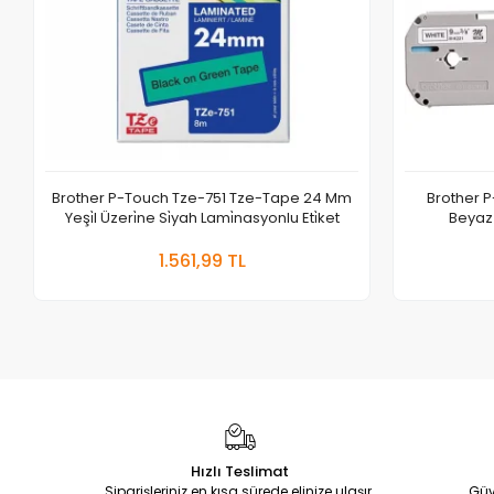
Brother P-Touch Tze-751 Tze-Tape 24 Mm
Brother 
Yeşi̇l Üzeri̇ne Si̇yah Lami̇nasyonlu Eti̇ket
Beyaz Ü
Sepete Ekle
1.561,99 TL
Adet
Hızlı Teslimat
Siparişleriniz en kısa sürede elinize ulaşır.
Güv