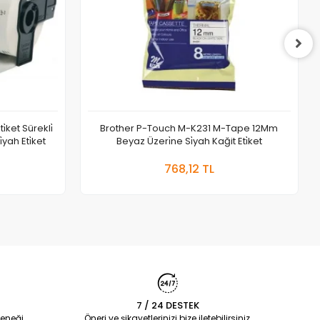
̇ket Sürekli̇
Brother P-Touch M-K231 M-Tape 12Mm
yah Eti̇ket
Beyaz Üzeri̇ne Si̇yah Kağit Eti̇ket
 Ekle
Sepete Ekle
768,12 TL
Adet
7 / 24 DESTEK
eneği
Öneri ve şikayetlerinizi bize iletebilirsiniz.