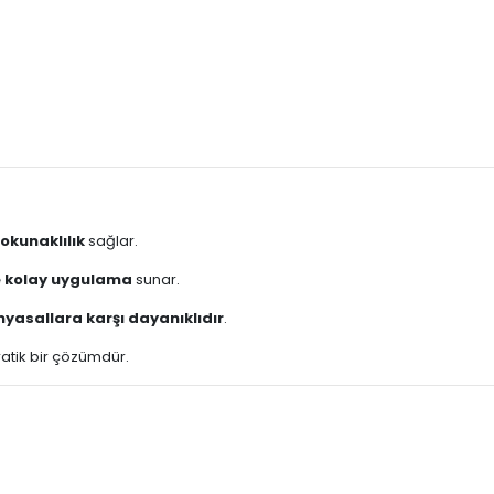
n)
okunaklılık
sağlar.
de kolay uygulama
sunar.
yasallara karşı dayanıklıdır
.
ratik bir çözümdür.