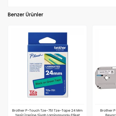
Benzer Ürünler
Brother P-Touch Tze-751 Tze-Tape 24 Mm
Brother 
Yeşi̇l Üzeri̇ne Si̇yah Lami̇nasyonlu Eti̇ket
Beyaz Ü