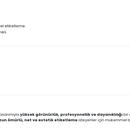
triyel etiketleme
ıklı
tasarımıyla
yüksek görünürlük, profesyonellik ve dayanıklılığı
bir 
zun ömürlü, net ve estetik etiketleme
isteyenler için mükemmel bir