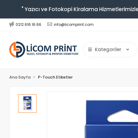
" Yazıcı ve Fotokopi Kiralama Hizmetlerimizle
0212 616 16 66
info@licomprint.com
Kategoriler
Ana Sayfa
P-Touch Etiketler