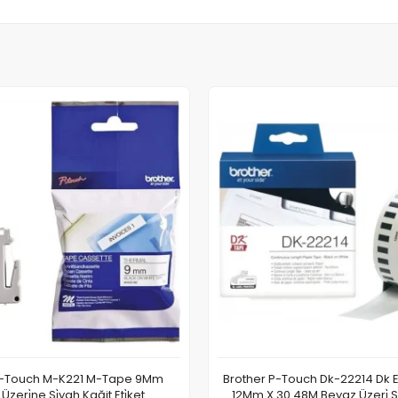
P-Touch M-K221 M-Tape 9Mm
Brother P-Touch Dk-22214 Dk Eti
zeri̇ne Si̇yah Kağit Eti̇ket
12Mm X 30.48M Beyaz Üzeri̇ Si̇