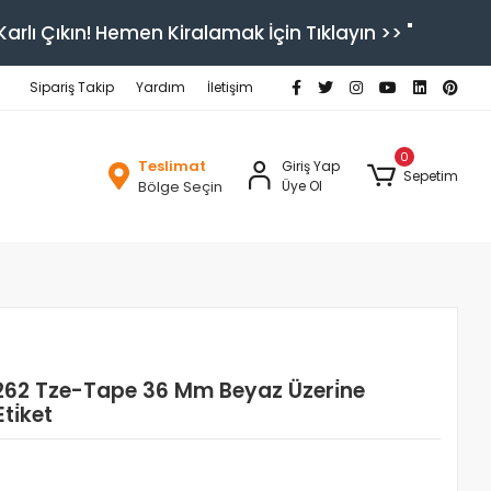
arlı Çıkın! Hemen Kiralamak İçin Tıklayın >> "
Sipariş Takip
Yardım
İletişim
0
Teslimat
Giriş Yap
Sepetim
Bölge Seçin
Üye Ol
262 Tze-Tape 36 Mm Beyaz Üzeri̇ne
ti̇ket