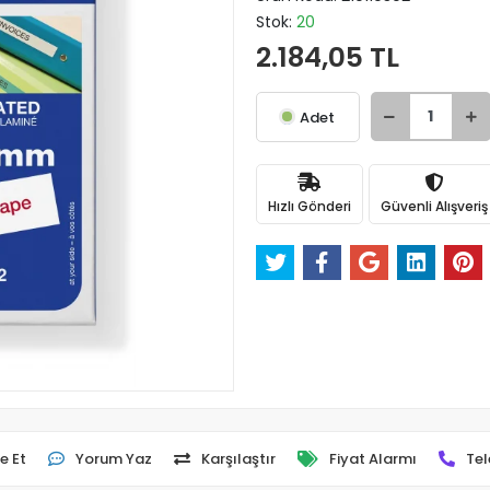
Stok:
20
2.184,05 TL
Adet
Hızlı Gönderi
Güvenli Alışveriş
e Et
Yorum Yaz
Karşılaştır
Fiyat Alarmı
Tel