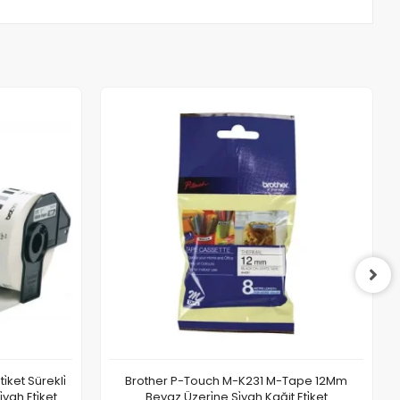
̇ket Sürekli̇
Brother P-Touch M-K231 M-Tape 12Mm
yah Eti̇ket
Beyaz Üzeri̇ne Si̇yah Kağit Eti̇ket