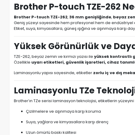
Brother P-touch TZE-262 Ne
Brother P-touch TZE-262
,
36 mm genişliğinde
,
beyaz zemi
Geniş yüzeyi sayesinde hem profesyonel hem de endüstriyel e
Etiket, suya, kimyasallara, güneş ışığına ve aşınmaya karşı daya
Yüksek Görünürlük ve Dayan
TZE-262, beyaz zemin ve kırmızı yazısı ile
yüksek kontrastlı 
Özellikle
uyarı etiketleri, güvenlik işaretleri, cihaz tanı
Laminasyonlu yapısı sayesinde, etiketler
zorlu iç ve dış mek
Laminasyonlu TZe Teknoloji
Brother’ın TZe serisi laminasyon teknolojisi, etiketlerin yüzeyin
Çizilmelere ve aşınmaya karşı koruma
Suya, yağlara ve kimyasallara karşı direnç
Uzun ömürlü baskı kalitesi