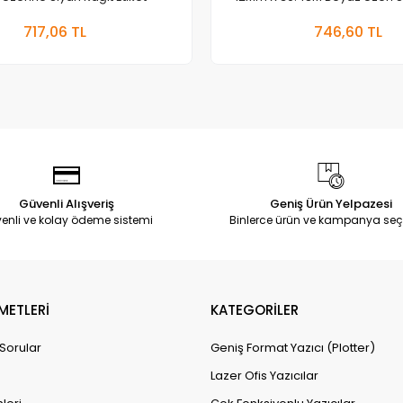
Sepete Ekle
Sepete
717,06 TL
746,60 TL
Adet
Adet
Güvenli Alışveriş
Geniş Ürün Yelpazesi
enli ve kolay ödeme sistemi
Binlerce ürün ve kampanya seç
METLERİ
KATEGORİLER
 Sorular
Geniş Format Yazıcı (Plotter)
Lazer Ofis Yazıcılar