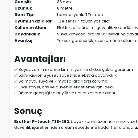
Genişlik
36 mm
Uzunluk
8 metre
Bant Tipi
Laminasyonlu TZe tape
Uyumlu Yazıcılar
TZe serisi P-touch yazıcılar
Kullanım Alanı
Elektrik, ofis, üretim, güvenlik ve endüs
Dayanıklılık
Suya, kimyasallara ve UV ışınlarına dayan
Avantaj
Yüksek görünürlük, uzun ömürlü kullanım
Avantajları
✅ Beyaz zemin üzerine kırmızı yazı ile dikkat çekici görünüm
✅ Laminasyonlu yüzey sayesinde ekstra dayanıklılık
✅ Solmaya, suya ve kimyasallara karşı koruma
✅ Endüstriyel, ofis ve güvenlik etiketleme için ideal
✅ 36 mm genişliği ile büyük ve net etiketleme alanı
Sonuç
Brother P-touch TZE-262
, beyaz zemin üzerine kırmızı yazı 
Güvenlik işaretlerinden üretim etiketlerine kadar her alanda
u