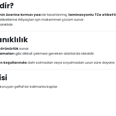
dir?
n üzerine kırmızı yazı
ile tasarlanmış,
laminasyonlu TZe etiketti
tiketleme ihtiyaçları için mükemmel çözüm sunar.
nıklıdır.
ıklılık
görünürlük
sunar.
mlamaları
gibi dikkat çekmesi gereken alanlarda idealdir.
an koşullarında
dahi solmadan veya soyulmadan uzun süre dayanır.
si
i koruyan şeffaf bir katmanla kaplar: