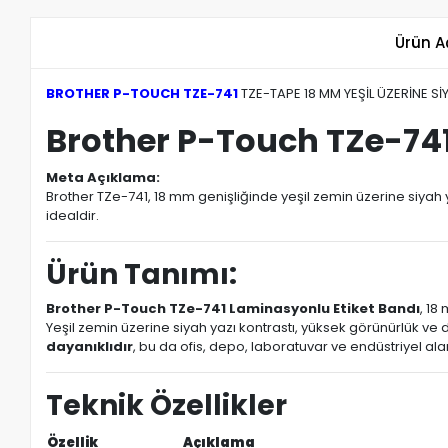
Ürün A
BROTHER P-TOUCH TZE-741
TZE-TAPE 18 MM YEŞİL ÜZERİNE S
Brother P-Touch TZe-741
Meta Açıklama:
Brother TZe-741, 18 mm genişliğinde yeşil zemin üzerine siyah ya
idealdir.
Ürün Tanımı:
Brother P-Touch TZe-741 Laminasyonlu Etiket Bandı
, 18
Yeşil zemin üzerine siyah yazı kontrastı, yüksek görünürlük ve 
dayanıklıdır
, bu da ofis, depo, laboratuvar ve endüstriyel al
Teknik Özellikler
Özellik
Açıklama