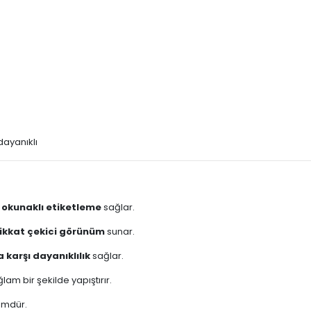
a dayanıklı
 okunaklı etiketleme
sağlar.
dikkat çekici görünüm
sunar.
 karşı dayanıklılık
sağlar.
am bir şekilde yapıştırır.
zümdür.