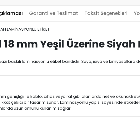
çıklaması
Garanti ve Teslimat
Taksit Seçenekleri
Yo
İYAH LAMİNASYONLU ETİKET
 18 mm Yeşil Üzerine Siyah
zı baskılı laminasyonlu etiket bandıdır. Suya, ısıya ve kimyasallara da
 mm genişliği ile kablo, cihaz veya raf gibi alanlarda net ve okunaklı et
dikkat çekici bir tasarım sunar. Laminasyonlu yapısı sayesinde etiketle
anlarda uzun ömürlü kullanım sağlar.