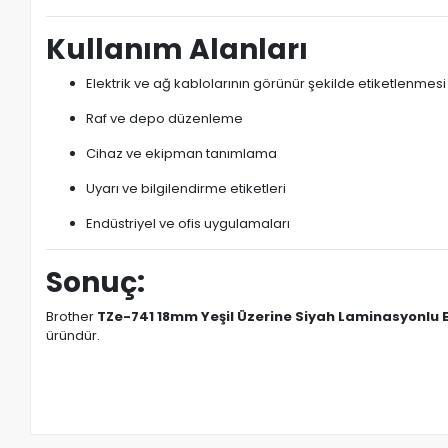
Kullanım Alanları
Elektrik ve ağ kablolarının görünür şekilde etiketlenmesi
Raf ve depo düzenleme
Cihaz ve ekipman tanımlama
Uyarı ve bilgilendirme etiketleri
Endüstriyel ve ofis uygulamaları
Sonuç:
Brother
TZe-741 18mm Yeşil Üzerine Siyah Laminasyonlu E
üründür.