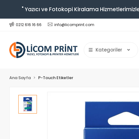
" Yazıcı ve Fotokopi Kiralama Hizmetlerimizle
0212 616 16 66
info@licomprint.com
Kategoriler
Ana Sayfa
P-Touch Etiketler