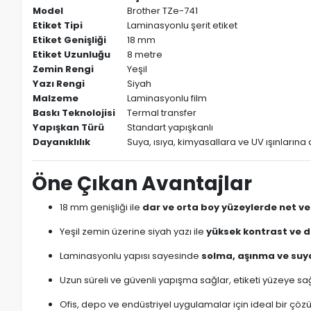
Model
Brother TZe-741
Etiket Tipi
Laminasyonlu şerit etiket
Etiket Genişliği
18 mm
Etiket Uzunluğu
8 metre
Zemin Rengi
Yeşil
Yazı Rengi
Siyah
Malzeme
Laminasyonlu film
Baskı Teknolojisi
Termal transfer
Yapışkan Türü
Standart yapışkanlı
Dayanıklılık
Suya, ısıya, kimyasallara ve UV ışınların
Öne Çıkan Avantajlar
18 mm genişliği ile
dar ve orta boy yüzeylerde net ve
Yeşil zemin üzerine siyah yazı ile
yüksek kontrast ve 
Laminasyonlu yapısı sayesinde
solma, aşınma ve suya
Uzun süreli ve güvenli yapışma sağlar, etiketi yüzeye sağl
Ofis, depo ve endüstriyel uygulamalar için ideal bir çö