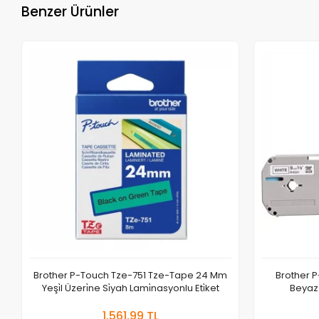
Benzer Ürünler
Brother P-Touch Tze-751 Tze-Tape 24 Mm
Brother 
Yeşi̇l Üzeri̇ne Si̇yah Lami̇nasyonlu Eti̇ket
Beyaz Ü
Sepete Ekle
1.561,99 TL