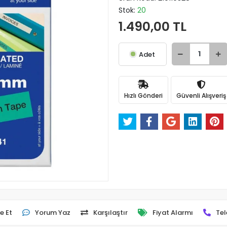
Stok:
20
1.490,00 TL
Adet
Hızlı Gönderi
Güvenli Alışveriş
e Et
Yorum Yaz
Karşılaştır
Fiyat Alarmı
Tel