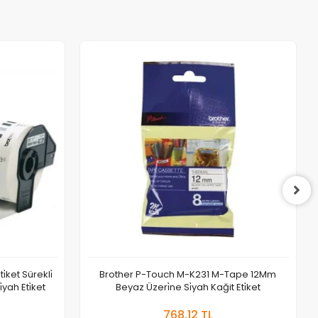
̇ket Sürekli̇
Brother P-Touch M-K231 M-Tape 12Mm
yah Eti̇ket
Beyaz Üzeri̇ne Si̇yah Kağit Eti̇ket
 Ekle
Sepete Ekle
768,12 TL