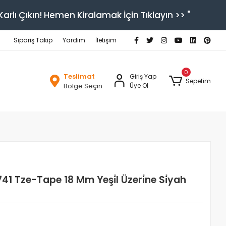
arlı Çıkın! Hemen Kiralamak İçin Tıklayın >> "
Sipariş Takip
Yardım
İletişim
0
Teslimat
Giriş Yap
Sepetim
Bölge Seçin
Üye Ol
1 Tze-Tape 18 Mm Yeşi̇l Üzeri̇ne Si̇yah