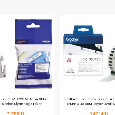
P-Touch M-K221 M-Tape 9Mm
Brother P-Touch Dk-22214 Dk Eti
zeri̇ne Si̇yah Kağit Eti̇ket
12Mm X 30.48M Beyaz Üzeri̇ Si̇
Sepete Ekle
Sepete
717,58 TL
747,14 TL